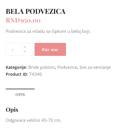
BELA PODVEZICA
RSD
950.00
Podvezica za mladu sa čipkom u beloj boji.
Buy now
Bride pokloni
Podvezice
Sve za venčanje
Kategorije:
,
,
74346
Product ID:
OPIS
Opis
Odgovara veličini 45-70 cm.